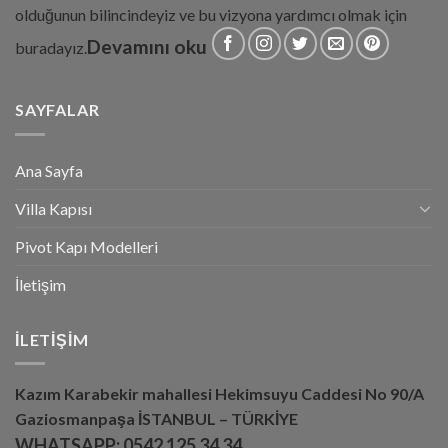
olduğunun bilincindeyiz ve bu vizyona yardımcı olmak için
Devamını oku
buradayız.
SAYFALAR
Ana Sayfa
Villa Kapısı
Pivot Kapı Modelleri
İletişim
İLETIŞIM
Kazım Karabekir mahallesi Hekimsuyu Caddesi No 90/A
Gaziosmanpaşa İSTANBUL – TÜRKİYE
WHATSAPP:
0542 125 34 34